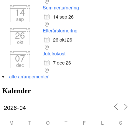
Sommerturnering
14
14 sep 26
sep
Efterårsturnering
26
26 okt 26
okt
Julefrokost
07
7 dec 26
dec
alle arrangementer
Kalender
M
T
O
T
F
L
S