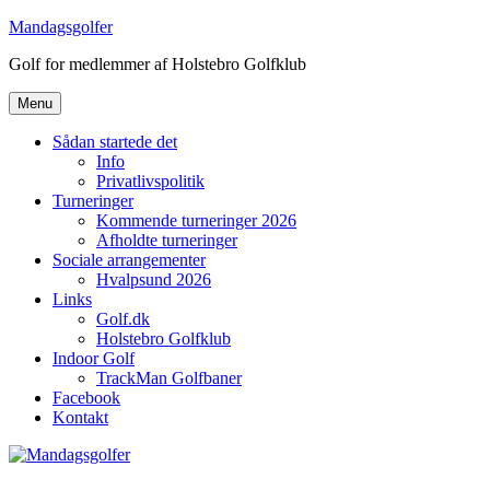
Videre
Mandagsgolfer
til
Golf for medlemmer af Holstebro Golfklub
indhold
Menu
Sådan startede det
Info
Privatlivspolitik
Turneringer
Kommende turneringer 2026
Afholdte turneringer
Sociale arrangementer
Hvalpsund 2026
Links
Golf.dk
Holstebro Golfklub
Indoor Golf
TrackMan Golfbaner
Facebook
Kontakt