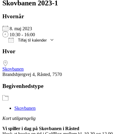
Skovbanen 2023-1
Hvornår
8. maj 2023
10:30 - 16:00
Tilføj til kalender
Download ICS
Google Kalender
iCalendar
Office 365
Outlook Live
Hvor
Skovbanen
Brandsbjergvej 4, Råsted, 7570
Begivenhedstype
Skovbanen
Kort utilgængelig
Vi spiller i dag på Skovbanen i Råsted
Husk at booke en tid i GolfBox mellem kl. 10.30 og 12.00