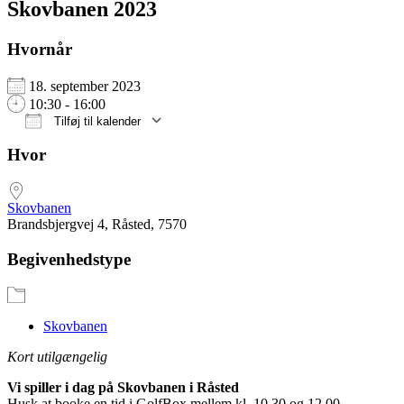
Skovbanen 2023
Hvornår
18. september 2023
10:30 - 16:00
Tilføj til kalender
Download ICS
Google Kalender
iCalendar
Office 365
Outlook Live
Hvor
Skovbanen
Brandsbjergvej 4, Råsted, 7570
Begivenhedstype
Skovbanen
Kort utilgængelig
Vi spiller i dag på Skovbanen i Råsted
Husk at booke en tid i GolfBox mellem kl. 10.30 og 12.00