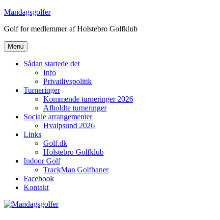
Videre
Mandagsgolfer
til
Golf for medlemmer af Holstebro Golfklub
indhold
Menu
Sådan startede det
Info
Privatlivspolitik
Turneringer
Kommende turneringer 2026
Afholdte turneringer
Sociale arrangementer
Hvalpsund 2026
Links
Golf.dk
Holstebro Golfklub
Indoor Golf
TrackMan Golfbaner
Facebook
Kontakt