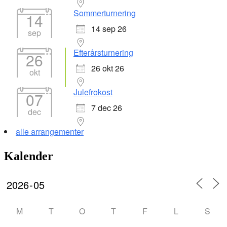
Sommerturnering
14
14 sep 26
sep
Efterårsturnering
26
26 okt 26
okt
Julefrokost
07
7 dec 26
dec
alle arrangementer
Kalender
M
T
O
T
F
L
S