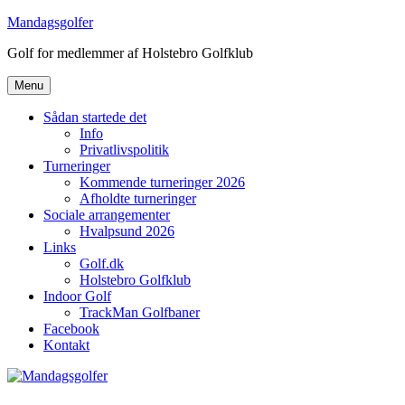
Videre
Mandagsgolfer
til
Golf for medlemmer af Holstebro Golfklub
indhold
Menu
Sådan startede det
Info
Privatlivspolitik
Turneringer
Kommende turneringer 2026
Afholdte turneringer
Sociale arrangementer
Hvalpsund 2026
Links
Golf.dk
Holstebro Golfklub
Indoor Golf
TrackMan Golfbaner
Facebook
Kontakt