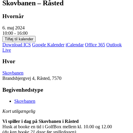
Skovbanen – Råsted
Hvornår
6. maj 2024
10:00 - 16:00
Tilføj til kalender
Download ICS
Google Kalender
iCalendar
Office 365
Outlook
Live
Hvor
Skovbanen
Brandsbjergvej 4, Råsted, 7570
Begivenhedstype
Skovbanen
Kort utilgængelig
Vi spiller i dag på Skovbanen i Råsted
Husk at booke en tid i GolfBox mellem kl. 10.00 og 12.00
(du kan booke 21 dage før spilledagen)