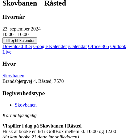
Skovbanen – Råsted
Hvornår
23. september 2024
10:00 - 16:00
Tilføj til kalender
Download ICS
Google Kalender
iCalendar
Office 365
Outlook
Live
Hvor
Skovbanen
Brandsbjergvej 4, Råsted, 7570
Begivenhedstype
Skovbanen
Kort utilgængelig
Vi spiller i dag på Skovbanen i Råsted
Husk at booke en tid i GolfBox mellem kl. 10.00 og 12.00
(du kan booke 21 dage før spilledagen)