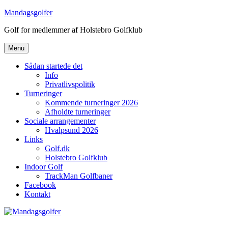
Videre
Mandagsgolfer
til
Golf for medlemmer af Holstebro Golfklub
indhold
Menu
Sådan startede det
Info
Privatlivspolitik
Turneringer
Kommende turneringer 2026
Afholdte turneringer
Sociale arrangementer
Hvalpsund 2026
Links
Golf.dk
Holstebro Golfklub
Indoor Golf
TrackMan Golfbaner
Facebook
Kontakt