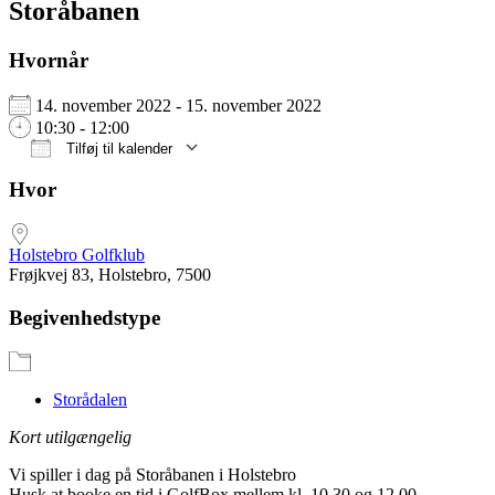
Storåbanen
Hvornår
14. november 2022 - 15. november 2022
10:30 - 12:00
Tilføj til kalender
Download ICS
Google Kalender
iCalendar
Office 365
Outlook Live
Hvor
Holstebro Golfklub
Frøjkvej 83, Holstebro, 7500
Begivenhedstype
Storådalen
Kort utilgængelig
Vi spiller i dag på Storåbanen i Holstebro
Husk at booke en tid i GolfBox mellem kl. 10.30 og 12.00