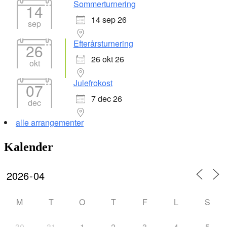
Sommerturnering
14
14 sep 26
sep
Efterårsturnering
26
26 okt 26
okt
Julefrokost
07
7 dec 26
dec
alle arrangementer
Kalender
M
T
O
T
F
L
S
30
31
1
2
3
4
5