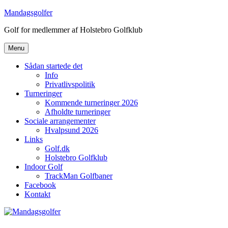
Videre
Mandagsgolfer
til
Golf for medlemmer af Holstebro Golfklub
indhold
Menu
Sådan startede det
Info
Privatlivspolitik
Turneringer
Kommende turneringer 2026
Afholdte turneringer
Sociale arrangementer
Hvalpsund 2026
Links
Golf.dk
Holstebro Golfklub
Indoor Golf
TrackMan Golfbaner
Facebook
Kontakt