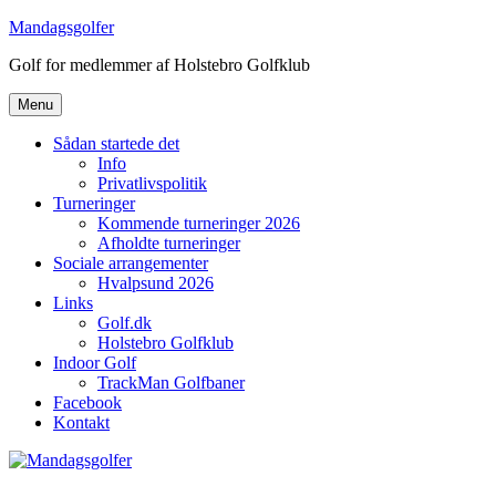
Videre
Mandagsgolfer
til
Golf for medlemmer af Holstebro Golfklub
indhold
Menu
Sådan startede det
Info
Privatlivspolitik
Turneringer
Kommende turneringer 2026
Afholdte turneringer
Sociale arrangementer
Hvalpsund 2026
Links
Golf.dk
Holstebro Golfklub
Indoor Golf
TrackMan Golfbaner
Facebook
Kontakt