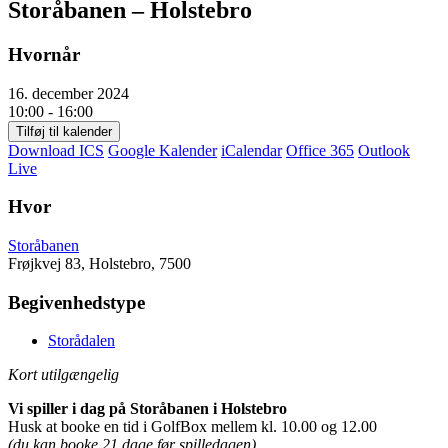
Storåbanen – Holstebro
Hvornår
16. december 2024
10:00 - 16:00
Tilføj til kalender
Download ICS
Google Kalender
iCalendar
Office 365
Outlook
Live
Hvor
Storåbanen
Frøjkvej 83, Holstebro, 7500
Begivenhedstype
Storådalen
Kort utilgængelig
Vi spiller i dag på Storåbanen i Holstebro
Husk at booke en tid i GolfBox mellem kl. 10.00 og 12.00
(du kan booke 21 dage før spilledagen)