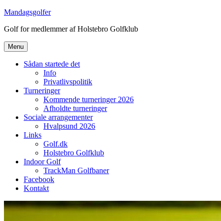
Videre
Mandagsgolfer
til
Golf for medlemmer af Holstebro Golfklub
indhold
Menu
Sådan startede det
Info
Privatlivspolitik
Turneringer
Kommende turneringer 2026
Afholdte turneringer
Sociale arrangementer
Hvalpsund 2026
Links
Golf.dk
Holstebro Golfklub
Indoor Golf
TrackMan Golfbaner
Facebook
Kontakt