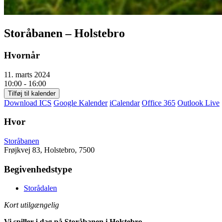
Storåbanen – Holstebro
Hvornår
11. marts 2024
10:00 - 16:00
Tilføj til kalender
Download ICS
Google Kalender
iCalendar
Office 365
Outlook Live
Hvor
Storåbanen
Frøjkvej 83, Holstebro, 7500
Begivenhedstype
Storådalen
Kort utilgængelig
Vi spiller i dag på Storåbanen i Holstebro