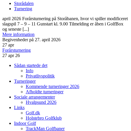
Storådalen
Turnering
april 2026 Forårsturnering på Storåbanen, hvor vi spiller modificeret
slagspil 7 – 9 – 11 Gunstart kl. 9.00 Tilmelding er åben i GolfBox
og seneste [...]
Mere information
Begivenheder på 27. april 2026
27
apr
Forårsturnering
27 apr 26
Sådan startede det
Info
Privatlivspolitik
Turneringer
Kommende turneringer 2026
Afholdte turneringer
Sociale arrangementer
Hvalpsund 2026
Links
Golf.dk
Holstebro Golfklub
Indoor Golf
TrackMan Golfbaner