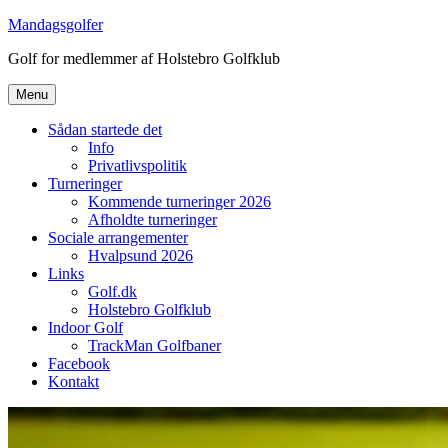
Videre
Mandagsgolfer
til
Golf for medlemmer af Holstebro Golfklub
indhold
Menu
Sådan startede det
Info
Privatlivspolitik
Turneringer
Kommende turneringer 2026
Afholdte turneringer
Sociale arrangementer
Hvalpsund 2026
Links
Golf.dk
Holstebro Golfklub
Indoor Golf
TrackMan Golfbaner
Facebook
Kontakt