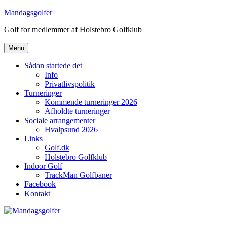
Videre
Mandagsgolfer
til
Golf for medlemmer af Holstebro Golfklub
indhold
Menu
Sådan startede det
Info
Privatlivspolitik
Turneringer
Kommende turneringer 2026
Afholdte turneringer
Sociale arrangementer
Hvalpsund 2026
Links
Golf.dk
Holstebro Golfklub
Indoor Golf
TrackMan Golfbaner
Facebook
Kontakt